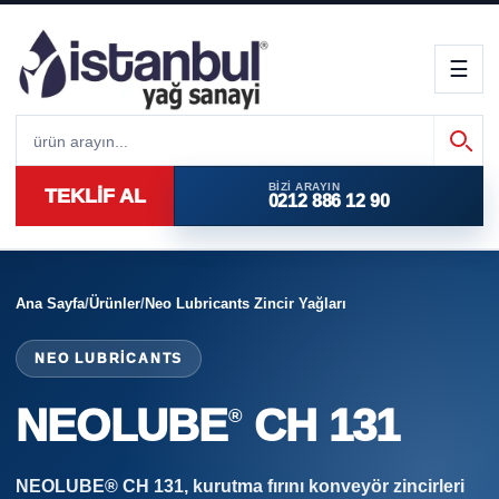
☰
BIZI ARAYIN
TEKLİF AL
0212 886 12 90
Ana Sayfa
/
Ürünler
/
Neo Lubricants Zincir Yağları
NEO LUBRICANTS
NEOLUBE
CH 131
®
NEOLUBE® CH 131, kurutma fırını konveyör zincirleri