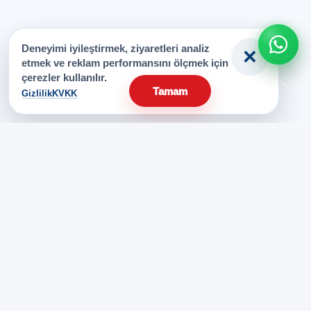
Deneyimi iyileştirmek, ziyaretleri analiz
×
etmek ve reklam performansını ölçmek için
çerezler kullanılır.
⌃
Tamam
Gizlilik
KVKK
İstanbul Yağ Sanayi; endüstriyel yağ, gres yağı, özel yağlama
ürünleri ve marka bazlı teknik destek ihtiyaçlarında sanayi
işletmelerine hızlı tedarik desteği sağlar.