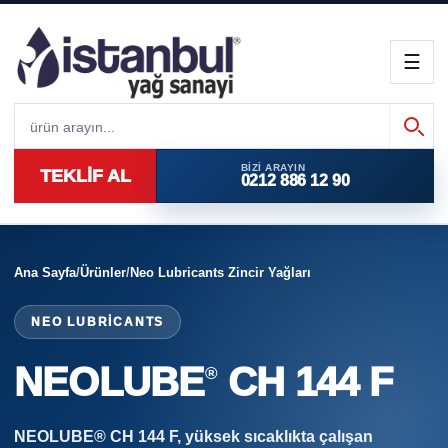
☰
BIZI ARAYIN
TEKLİF AL
0212 886 12 90
Ana Sayfa
/
Ürünler
/
Neo Lubricants Zincir Yağları
NEO LUBRICANTS
NEOLUBE
CH 144 F
®
NEOLUBE® CH 144 F, yüksek sıcaklıkta çalışan